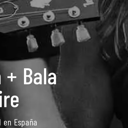
a + Bala
ire
l en España