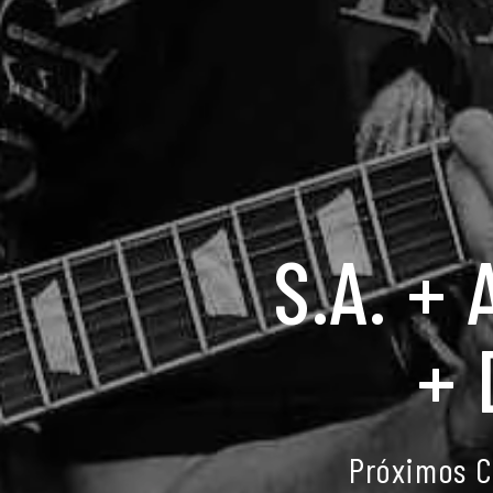
S.A. + 
+ 
Próximos C