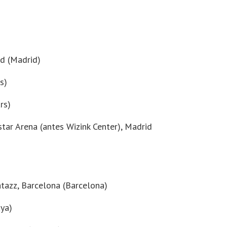
id (Madrid)
s)
rs)
tar Arena (antes Wizink Center)
, Madrid
tazz
, Barcelona (Barcelona)
aya)