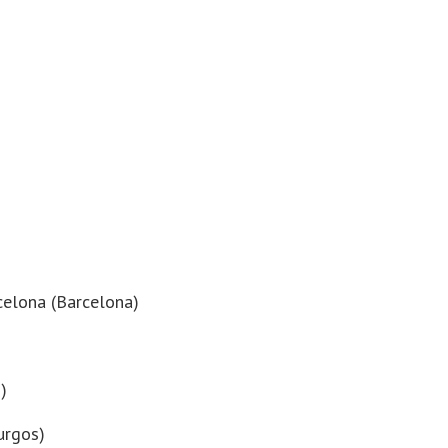
celona (Barcelona)
)
urgos)