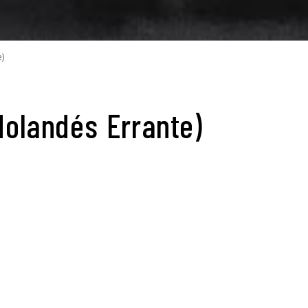
e)
Holandés Errante)