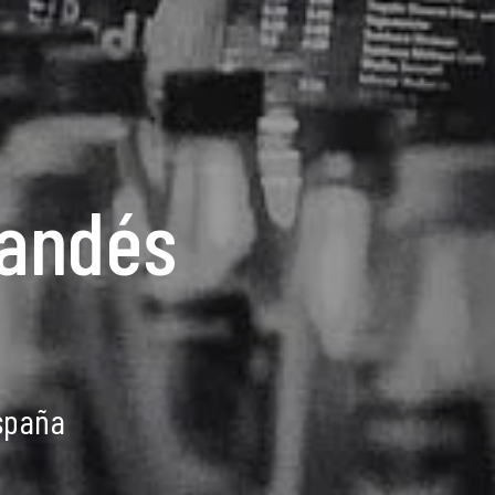
landés
spaña