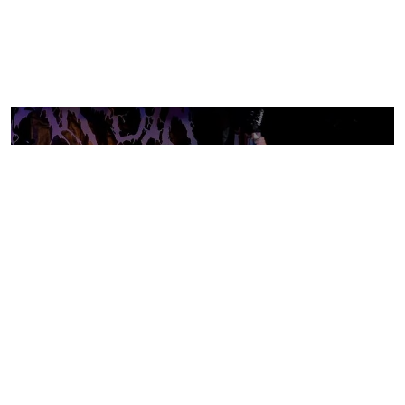
¡Únete al Directorio!
Regístrate totalmente GRATIS y promociona tu
banda en nuestro directorio.
REGÍSTRATE AHORA