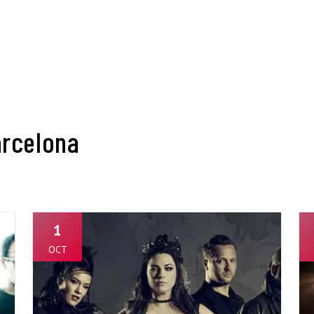
arcelona
1
OCT