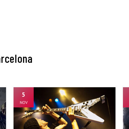
arcelona
5
NOV