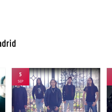
adrid
5
SEP