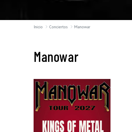
Inicio
Conciertos
Manowar
Manowar