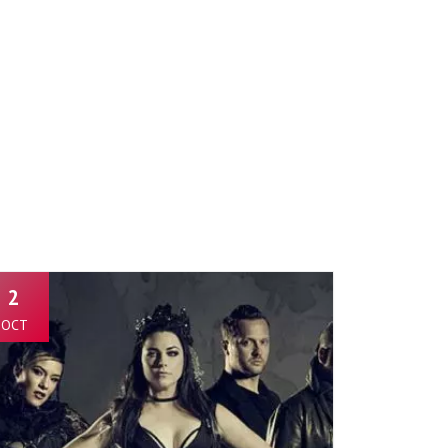
2
OCT